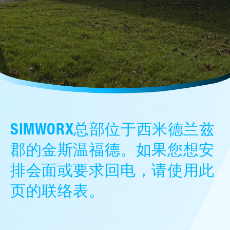
售后服务
人才招聘
常见问题
联系我们
SIMWORX总部位于西米德兰兹
郡的金斯温福德。如果您想安
排会面或要求回电，请使用此
页的联络表。