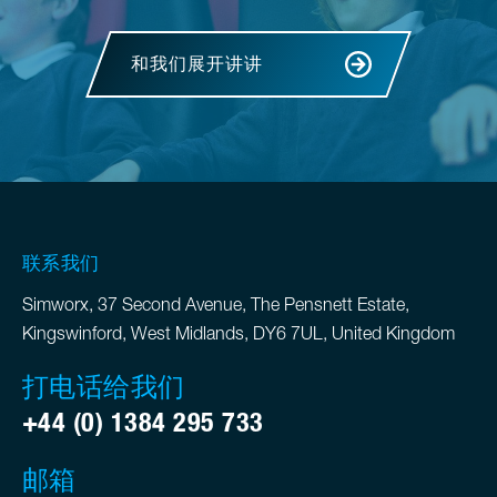
和我们展开讲讲
联系我们
Simworx, 37 Second Avenue, The Pensnett Estate,
Kingswinford, West Midlands, DY6 7UL, United Kingdom
打电话给我们
+44 (0) 1384 295 733
邮箱